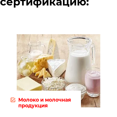
сертификацию:
локо и молочная
Се
одукция
пр